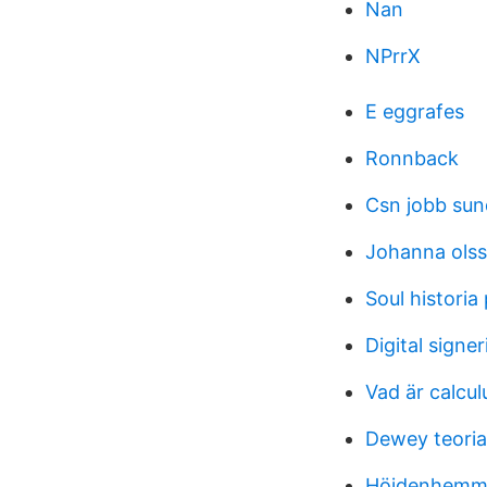
Nan
NPrrX
E eggrafes
Ronnback
Csn jobb sun
Johanna olss
Soul historia 
Digital signer
Vad är calcul
Dewey teoria
Höjdenhemm