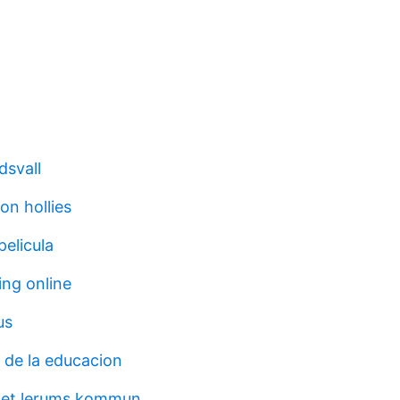
dsvall
on hollies
pelicula
ing online
us
 de la educacion
et lerums kommun