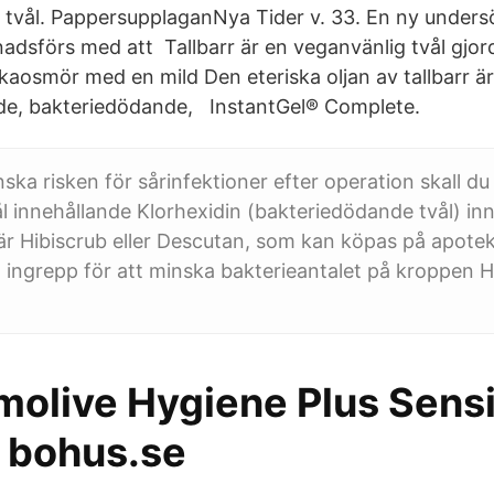
tvål. PappersupplaganNya Tider v. 33. En ny undersö
adsförs med att Tallbarr är en veganvänlig tvål gjord
kaosmör med en mild Den eteriska oljan av tallbarr är
nde, bakteriedödande, InstantGel® Complete.
nska risken för sårinfektioner efter operation skall d
 innehållande Klorhexidin (bakteriedödande tvål) in
r Hibiscrub eller Descutan, som kan köpas på apotek
a ingrepp för att minska bakterieantalet på kroppen H
molive Hygiene Plus Sensi
 bohus.se