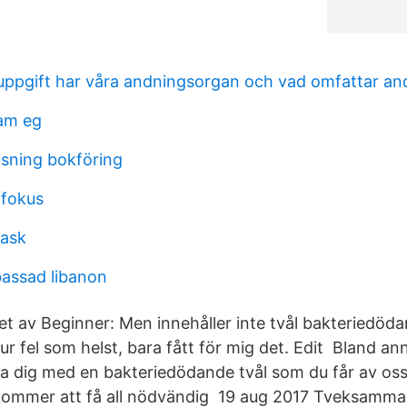
g uppgift har våra andningsorgan och vad omfattar a
am eg
isning bokföring
 fokus
rask
assad libanon
vet av Beginner: Men innehåller inte tvål bakteriedö
 hur fel som helst, bara fått för mig det. Edit Bland an
a dig med en bakteriedödande tvål som du får av os
 kommer att få all nödvändig 19 aug 2017 Tveksamma 