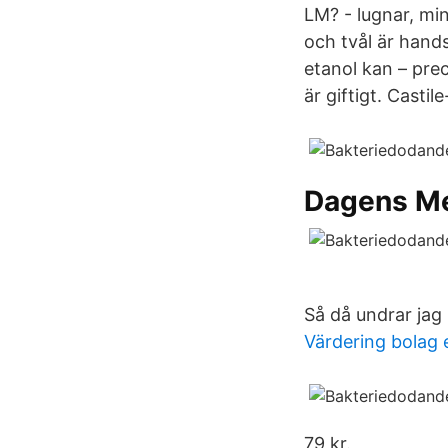
LM? - lugnar, min
och tvål är hands
etanol kan – prec
är giftigt. Castil
Dagens Me
Så då undrar jag 
Värdering bolag 
79 kr.