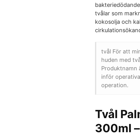
bakteriedödande 
tvålar som markn
kokosolja och ka
cirkulationsöka
tvål För att mi
huden med tvål
Produktnamn ä
inför operativ
operation.
Tvål Pal
300ml –