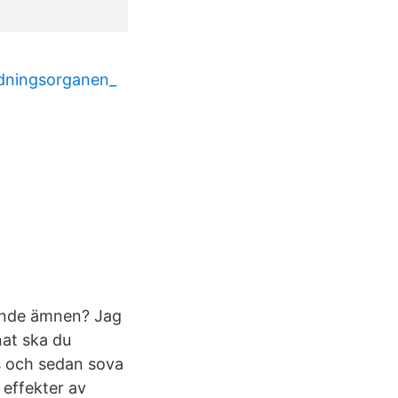
ndningsorganen_
dande ämnen? Jag
nat ska du
s och sedan sova
effekter av