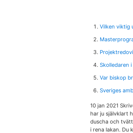
Vilken vikti
Masterprogr
Projektredov
Skolledaren i
Var biskop b
Sveriges amb
10 jan 2021 Skri
har ju självklart
duscha och tvätt
i rena lakan. Du