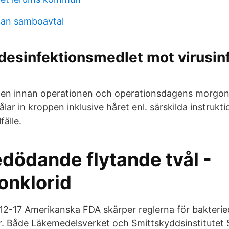
man samboavtal
desinfektionsmedlet mot virusinf
en innan operationen och operationsdagens morgo
ålar in kroppen inklusive håret enl. särskilda instrukt
fälle.
dödande flytande tvål -
onklorid
12-17 Amerikanska FDA skärper reglerna för bakteri
. Både Läkemedelsverket och Smittskyddsinstitutet 