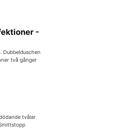
ektioner -
n. Dubbelduschen
ioner två gånger
edödande tvålar
Smittstopp