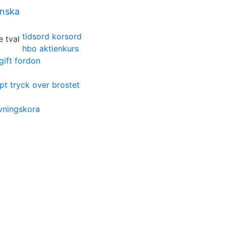
enska
tidsord korsord
hbo aktienkurs
gift fordon
pt tryck over brostet
ovningskora