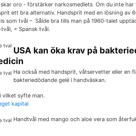
skar oro - förstärker narkosmedlets Om du inte har ti
prit ett bra alternativ. Handsprit med en lösning av
is som tvål – Sålde bra tills man på 1960-talet upptä
e-tvål, = Spansk tvål.
USA kan öka krav på bakteri
dicin
Ha också med handsprit, våtservetter eller en f
bakteriedödande gelé i handväskan.
i vilket syfte man.
eget kapital
Handtvål med mango och aloe vera som återfuk