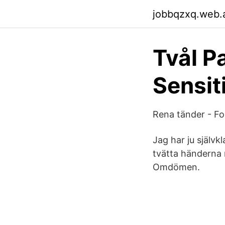
jobbqzxq.web.
Tvål P
Sensit
Rena tänder - F
Jag har ju självk
tvätta händerna 
Omdömen.