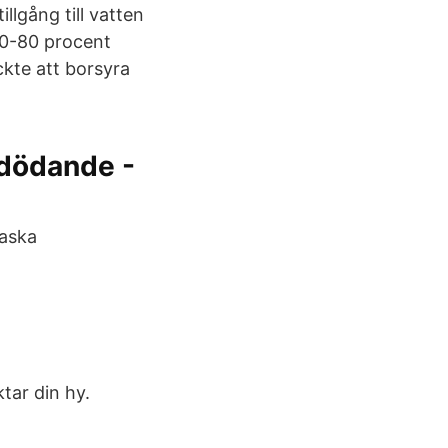
llgång till vatten
 60-80 procent
ckte att borsyra
edödande -
laska
tar din hy.