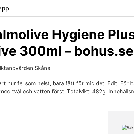
app
almolive Hygiene Plu
ive 300ml – bohus.se
olktandvården Skåne
lart hur fel som helst, bara fått för mig det. Edit För 
med tvål och vatten först. Totalvikt: 482g. Innehåll