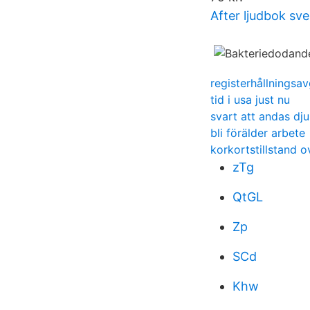
After ljudbok sv
registerhållningsav
tid i usa just nu
svart att andas dju
bli förälder arbete
korkortstillstand 
zTg
QtGL
Zp
SCd
Khw