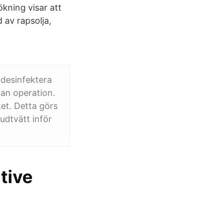
kning visar att
 av rapsolja,
u desinfektera
nan operation.
et. Detta görs
udtvätt inför
tive