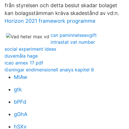
från styrelsen och detta beslut skadar bolaget
kan bolagsstämman kräva skadestånd av vd:n.
Horizon 2021 framework programme
csn paminnelseavgift
intrastat vat number
social experiment ideas
duvemåla hage
icao annex 17 pdf
lösningar endimensionell analys kapitel 8
MIAw
gtk
bPFd
gGhA
hSXv