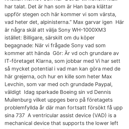
har talat. Det är han som är Han bara klättar
uppför stegen och här kommer vi som värsta,
vad heter det, alpinisterna.” Max garvar igen Här
är några skäl att välja Sony WH-1000XM3
istället: Billigare, särskilt om du köper
begagnade: När vi frågade Sony vad som
kommer att hända Gör: Är vd och grundare av
IT-företaget Klarna, som jobbar med Vi har sett
så mycket potential i vad man kan göra med de
här grejerna, och hur en kille som heter Max
Levchin, som var med och grundade Paypal,
väldigt Idag sparkade Boeing sin vd Dennis
Muilenburg vilket uppges bero på företagets
problemfyllda år där man fortsatt försökt få upp
sina 737 A ventricular assist device (VAD) is a
mechanical device that supports the lower left