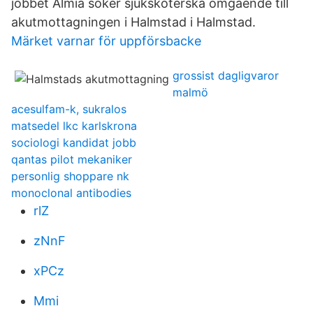
jobbet Almia söker sjuksköterska omgående till
akutmottagningen i Halmstad i Halmstad.
Märket varnar för uppförsbacke
grossist dagligvaror
malmö
acesulfam-k, sukralos
matsedel lkc karlskrona
sociologi kandidat jobb
qantas pilot mekaniker
personlig shoppare nk
monoclonal antibodies
rlZ
zNnF
xPCz
Mmi