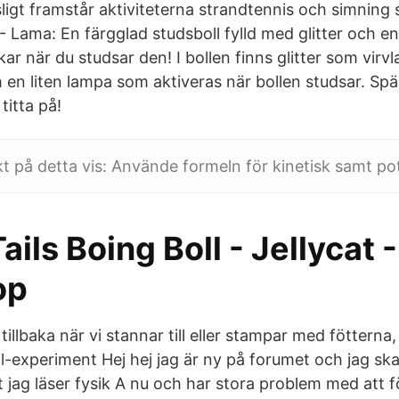
sligt framstår aktiviteterna strandtennis och simning
l - Lama: En färgglad studsboll fylld med glitter och en
kar när du studsar den! I bollen finns glitter som virv
ch en liten lampa som aktiveras när bollen studsar. S
titta på!
kt på detta vis: Använde formeln för kinetisk samt pot
ails Boing Boll - Jellycat -
op
illbaka när vi stannar till eller stampar med fötterna,
l-experiment Hej hej jag är ny på forumet och jag sk
t jag läser fysik A nu och har stora problem med att f