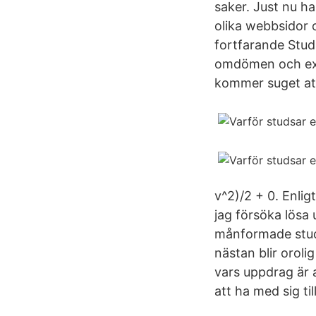
saker. Just nu ha
olika webbsidor 
fortfarande Stud
omdömen och expe
kommer suget att 
v^2)/2 + 0. Enlig
jag försöka lösa
månformade studs
nästan blir oroli
vars uppdrag är a
att ha med sig ti