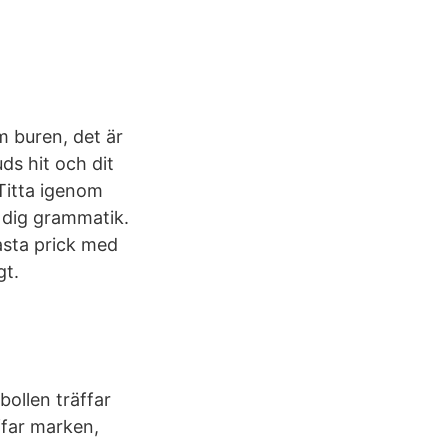
m buren, det är
ds hit och dit
 Titta igenom
a dig grammatik.
asta prick med
gt.
bollen träffar
ffar marken,