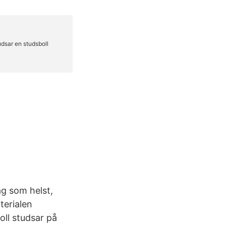
ag som helst,
terialen
ll studsar på