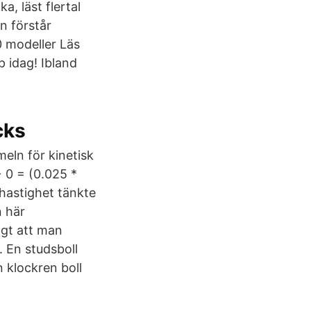
a, läst flertal
n förstår
0 modeller Läs
 idag! Ibland
cks
meln för kinetisk
+ 0 = (0.025 *
 hastighet tänkte
n här
ögt att man
. En studsboll
n klockren boll