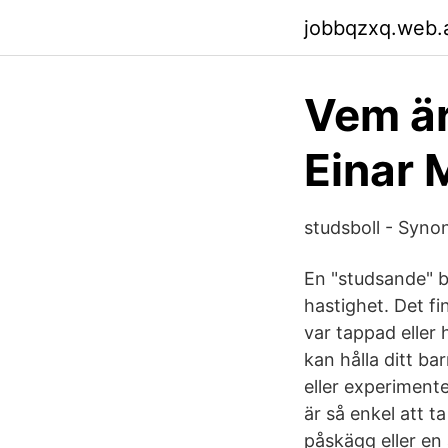
jobbqzxq.web.
Vem är
Einar 
studsboll - Syn
En "studsande" b
hastighet. Det fi
var tappad eller 
kan hålla ditt bar
eller experimente
är så enkel att t
påskägg eller en