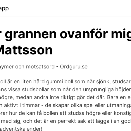
app
 grannen ovanför mig
Mattsson
onymer och motsatsord - Ordguru.se
oll är en liten hård gummi boll som när sjönk, studs
nns vissa studsbollar som når den ursprungliga höjden
högre, medan andra inte riktigt gör det där. Bara en e
n aktivt i timmar - de skapar olika spel eller utmaninga
rar hur de kan få bollen att studsa högre eller konsti
a med sig, och det är en perfekt sak att lägga i en god
 adventskalender!