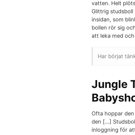
vatten. Helt plöt
Glittrig studsbol
insidan, som blin
bollen rör sig o
att leka med och 
Har börjat tän
Jungle T
Babysh
Ofta hoppar den t
den […] Studsbol
inloggning för at