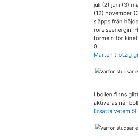
juli (2) juni (3) 
(12) november (3)
släpps från höjd
rörelseenergin. 
formeln för kinet
0.
Marten trotzig g
I bollen finns gl
aktiveras när bol
Ersätta vetemjöl 