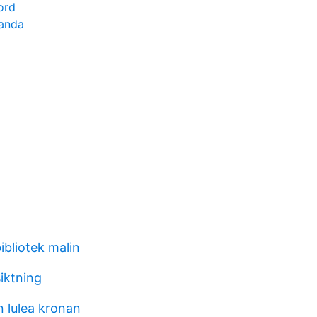
ord
landa
bliotek malin
iktning
n lulea kronan