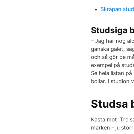
Skrapan stud
Studsiga b
– Jag har nog al
ganska galet, sä
och så gör de mål
exempel på studs
Se hela listan p
bollar. I studion
Studsa b
Kasta mot Tre sak
marken - ju störr