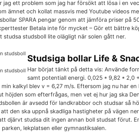
r jag ett problem som jag har försökt att lösa i en veck
om ämnet och kollat massvis med Youtube videos me
sbollar SPARA pengar genom att jämföra priser på 5
rttester Betala inte för mycket – Gör ett bättre köp
studsa studsboll lite olägligt när solen gått ner.
Studsiga bollar Life & Sna
Har börjat tänkt på detta vis: Använde for
samt potentiall energi. 0,025 * 9,82 * 2,0 
t min kalkyl blev v = 6,27 m/s. Eftersom jag nu har en
 ut höjden som efterfrågas, men vet ej hur jag ska De
bollen är avsedd för landkrabbor och studsar så h
g att den ska uppnå skadliga hastigheter på vägen ner
tt djärvt studsa dit ingen annan boll studsat förut. E
ll parken, lekplatsen eller gymnastiksalen.