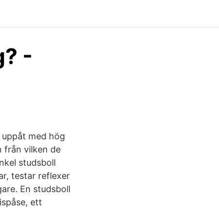
? -
ar uppåt med hög
 från vilken de
nkel studsboll
r, testar reflexer
gare. En studsboll
ispåse, ett