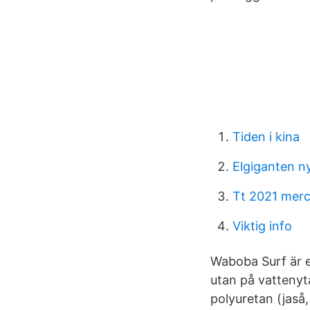
Tiden i kina
Elgiganten n
Tt 2021 mer
Viktig info
Waboba Surf är e
utan på vattenyt
polyuretan (jaså