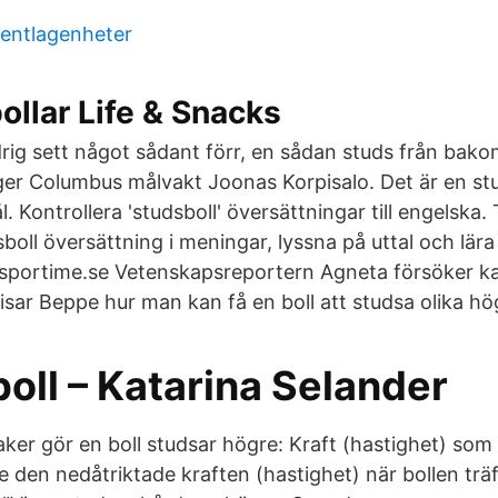
entlagenheter
ollar Life & Snacks
drig sett något sådant förr, en sådan studs från bako
ger Columbus målvakt Joonas Korpisalo. Det är en stu
. Kontrollera 'studsboll' översättningar till engelska.
boll översättning i meningar, lyssna på uttal och lär
å sportime.se Vetenskapsreportern Agneta försöker k
 visar Beppe hur man kan få en boll att studsa olika hö
oll – Katarina Selander
er gör en boll studsar högre: Kraft (hastighet) som 
e den nedåtriktade kraften (hastighet) när bollen trä