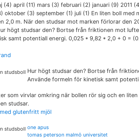
maj (4) april (11) mars (3) februari (2) januari (9) 2011
 oktober (3) september (1) juli (1) En liten boll me
en 2,0 m. När den studsar mot marken förlorar den 
Hur högt studsar den? Bortse från friktionen mot luf
isk samt potentiall energi. 0,025 * 9,82 * 2,0 + 0 = (
rand
Hur högt studsar den? Bortse från friktion
Använde formeln för kinetisk samt potentia
itter som virvlar omkring när bollen rör sig och en lit
len studsar.
med glutenfritt mjöl
one apus
tomas peterson malmö universitet