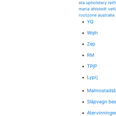
sta upholstery retf
maria ahlstedt vet
rootzone australia
YQ
Wqih
Zep
RM
TPjP
Lyprj
Malmostadsbi
Släpvagn bes
Atervinninge