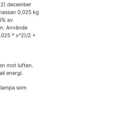
 (42) december
d massan 0,025 kg
20% av
ten. Använde
0.025 * v^2)/2 +
en mot luften.
ll energi.
en lampa som