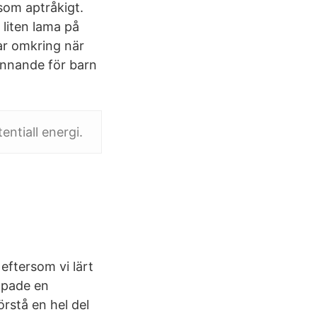
 som aptråkigt.
 liten lama på
lar omkring när
pännande för barn
entiall energi.
 eftersom vi lärt
apade en
örstå en hel del