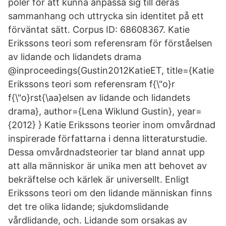
poler för att kunna anpassa sig till deras
sammanhang och uttrycka sin identitet på ett
förväntat sätt. Corpus ID: 68608367. Katie
Erikssons teori som referensram för förståelsen
av lidande och lidandets drama
@inproceedings{Gustin2012KatieET, title={Katie
Erikssons teori som referensram f{\"o}r
f{\"o}rst{\aa}elsen av lidande och lidandets
drama}, author={Lena Wiklund Gustin}, year=
{2012} } Katie Erikssons teorier inom omvårdnad
inspirerade författarna i denna litteraturstudie.
Dessa omvårdnadsteorier tar bland annat upp
att alla människor är unika men att behovet av
bekräftelse och kärlek är universellt. Enligt
Erikssons teori om den lidande människan finns
det tre olika lidande; sjukdomslidande
vårdlidande, och. Lidande som orsakas av