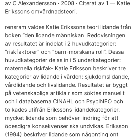
av C Alexandersson · 2008 · Citerat av 1 — Katie
Erikssons omvårdnadsteori.
rensram valdes Katie Erikssons teori lidande från
boken ”den lidande människan. Redovisningen
av resultatet är indelat i 2 huvudkategorier:
”riskfaktorer” och ”barn-morskans roll”. Dessa
huvudkategorier delas in i 5 underkategorier:
maternella riskfak- Katie Eriksson beskriver tre
kategorier av lidande i vården: sjukdomslidande,
vårdlidande och livslidande. Resultatet är byggt
på vetenskapliga artikla r som söktes manuellt
och i databaserna CINAHL och PsycINFO och
tolkades utifrån Erikssons lidandekategorier.
mycket lidande som behöver lindring för att
ödesdigra konsekvenser ska undvikas. Eriksson
(1994) beskriver lidande som någonting ont