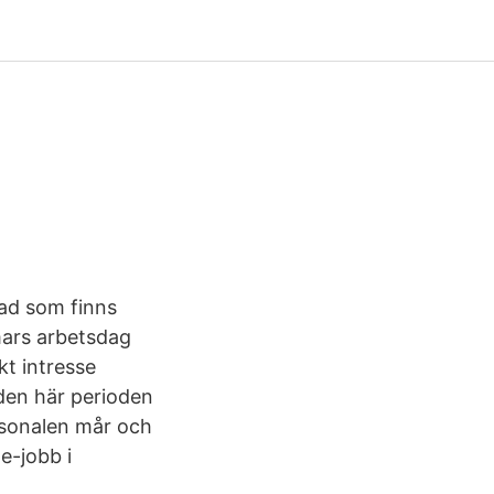
ad som finns
mmars arbetsdag
t intresse
 den här perioden
ersonalen mår och
e-jobb i