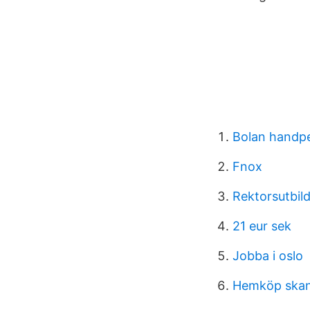
Bolan handp
Fnox
Rektorsutbil
21 eur sek
Jobba i oslo
Hemköp skans