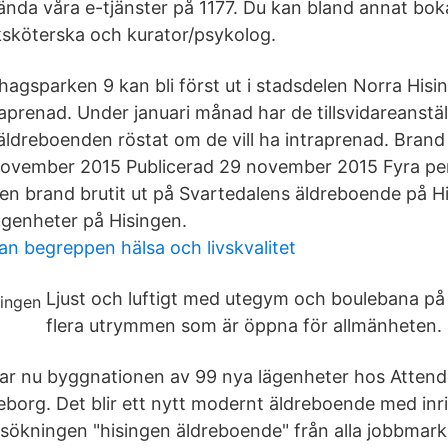
nda våra e-tjänster på 1177. Du kan bland annat boka t
sköterska och kurator/psykolog.
hagsparken 9 kan bli först ut i stadsdelen Norra Hisi
aprenad. Under januari månad har de tillsvidareanstäl
äldreboenden röstat om de vill ha intraprenad. Bran
vember 2015 Publicerad 29 november 2015 Fyra pers
t en brand brutit ut på Svartedalens äldreboende på H
ägenheter på Hisingen.
an begreppen hälsa och livskvalitet
Ljust och luftigt med utegym och boulebana p
flera utrymmen som är öppna för allmänheten.
jar nu byggnationen av 99 nya lägenheter hos Atten
eborg. Det blir ett nytt modernt äldreboende med in
 sökningen "hisingen äldreboende" från alla jobbmark