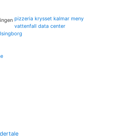
pizzeria krysset kalmar meny
vattenfall data center
lsingborg
se
dertale