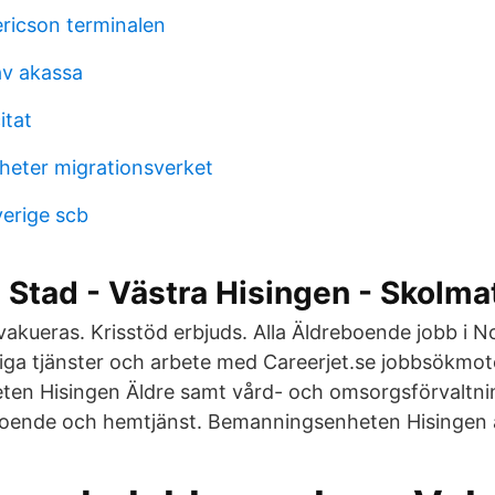
ericson terminalen
av akassa
itat
heter migrationsverket
verige scb
Stad - Västra Hisingen - Skolma
akueras. Krisstöd erbjuds. Alla Äldreboende jobb i N
diga tjänster och arbete med Careerjet.se jobbsökmoto
en Hisingen Äldre samt vård- och omsorgsförvaltni
boende och hemtjänst. Bemanningsenheten Hisingen a