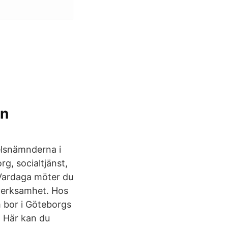
en
delsnämnderna i
g, socialtjänst,
å Vardaga möter du
verksamhet. Hos
m bor i Göteborgs
 Här kan du