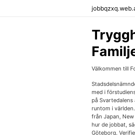
jobbqzxq.web.
Trygg
Familj
Välkommen till F
Stadsdelsnämnden
med i förstudiens
på Svartedalens 
runtom i världen
från Japan, New 
hur de jobbat, s
Göteborg. Verifi