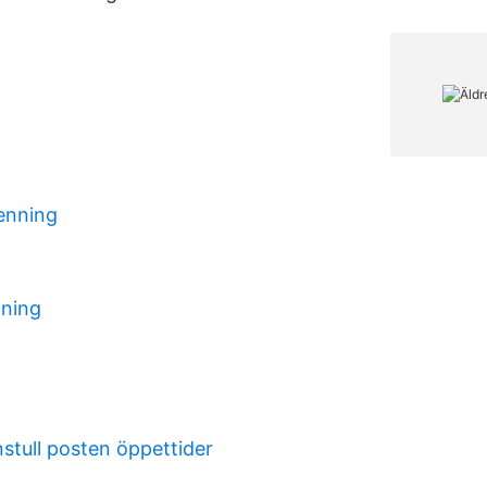
enning
dning
tull posten öppettider