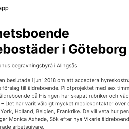
app
hetsboende
ebostäder i Göteborg
onus begravningsbyrå i Alingsås
 beslutade i juni 2018 om att acceptera hyreskostn
 förslag till äldreboende. Pilotprojektet med sex ti
äldreboende på Hisingen har skapat rubriker och väck
. – Det har varit väldigt mycket mediekontakter över
York, Holland, Belgien, Frankrike. De vill veta hur p
äger Monica Axhede, Sök efter nya Vikarie äldreboend
erade arbetsgivare.