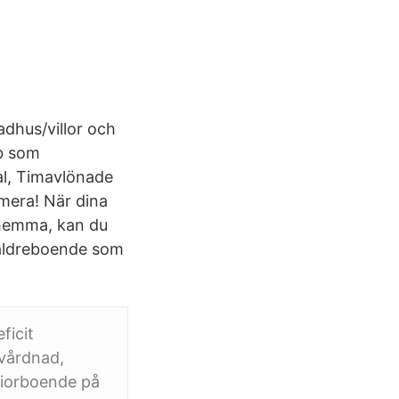
adhus/villor och
bb som
al, Timavlönade
mera! När dina
 hemma, kan du
0 äldreboende som
ficit
mvårdnad,
niorboende på