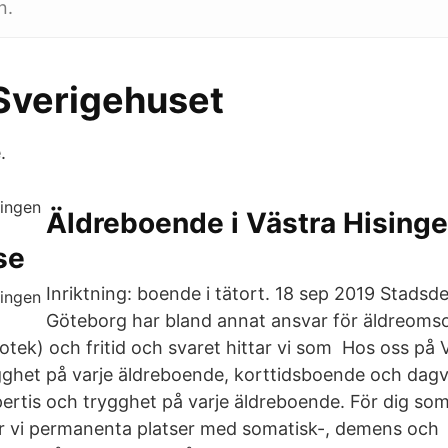
n.
 Sverigehuset
.
Äldreboende i Västra Hising
se
Inriktning: boende i tätort. 18 sep 2019 Stads
Göteborg har bland annat ansvar för äldreomsor
iotek) och fritid och svaret hittar vi som Hos oss p
gghet på varje äldreboende, korttidsboende och dag
ertis och trygghet på varje äldreboende. För dig so
 vi permanenta platser med somatisk-, demens och