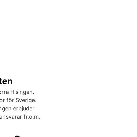
ten
orra Hisingen.
r för Sverige.
ngen erbjuder
nsvarar fr.o.m.