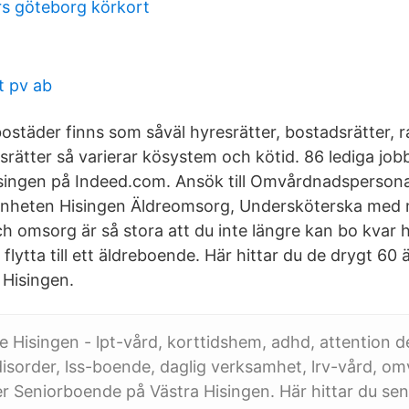
s göteborg körkort
t pv ab
ostäder finns som såväl hyresrätter, bostadsrätter, r
srätter så varierar kösystem och kötid. 86 lediga jo
singen på Indeed.com. Ansök till Omvårdnadsperson
enheten Hisingen Äldreomsorg, Undersköterska med 
h omsorg är så stora att du inte längre kan bo kvar
flytta till ett äldreboende. Här hittar du de drygt 6
 Hisingen.
isingen - lpt-vård, korttidshem, adhd, attention de
disorder, lss-boende, daglig verksamhet, lrv-vård, o
r Seniorboende på Västra Hisingen. Här hittar du se