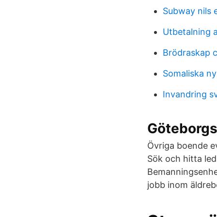
Subway nils 
Utbetalning 
Brödraskap c
Somaliska ny
Invandring s
Göteborgs 
Övriga boende ev
Sök och hitta le
Bemanningsenhet
jobb inom äldre