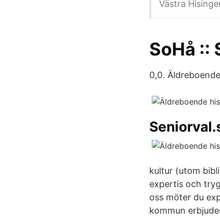
Västra Hisinge
SoHå ::
0,0. Äldreboende
Seniorval.
kultur (utom bibl
expertis och try
oss möter du exp
kommun erbjuder