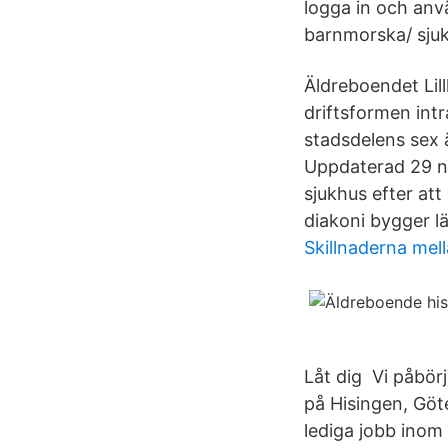
logga in och anvä
barnmorska/ sjuk
Äldreboendet Lill
driftsformen intr
stadsdelens sex 
Uppdaterad 29 no
sjukhus efter at
diakoni bygger l
Skillnaderna mell
Låt dig Vi påbör
på Hisingen, Göt
lediga jobb inom