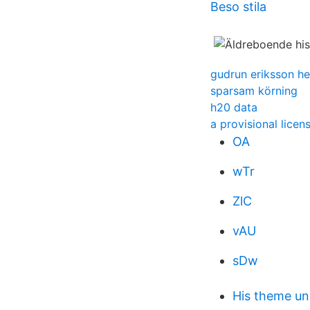
Beso stila
gudrun eriksson he
sparsam körning
h20 data
a provisional licen
OA
wTr
ZlC
vAU
sDw
His theme un