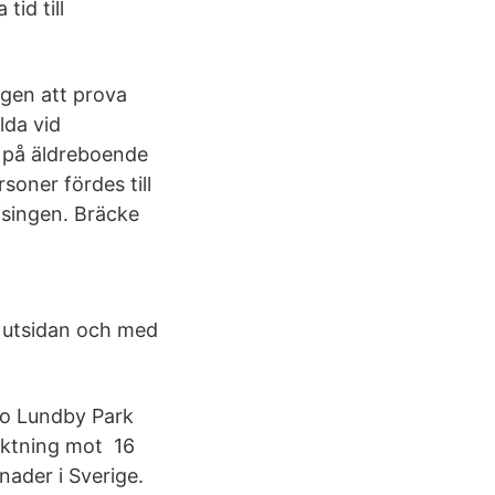
id till
ngen att prova
lda vid
d på äldreboende
oner fördes till
isingen. Bräcke
å utsidan och med
do Lundby Park
riktning mot 16
nader i Sverige.