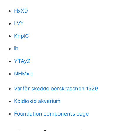
HxXD
LVY
KnplC
lh
YTAyZ
NHMxq
Varför skedde börskraschen 1929
Koldioxid akvarium
Foundation components page